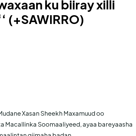
aan ku biiray xilli
n‘‘ (+SAWIRRO)
Mudane Xasan Sheekh Maxamuud oo
a Macallinka Soomaaliyeed, ayaa bareyaasha
aalintan qiimaha badan.