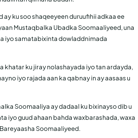
 ay ku soo shaqeeyeen duruufihii adkaa ee
diyaan Mustaqbalka Ubadka Soomaaliyeed, una
eena iyo samatabixinta dowladdnimada
a khatar ku jiray nolashayada iyo tan ardayda,
ayno iyo rajada aan ka qabnay in ay aasaas u
ka Soomaaliya ay dadaal ku bixinayso dib u
nta iyo guud ahaan bahda waxbarashada, waxa
a Bareyaasha Soomaaliyeed.