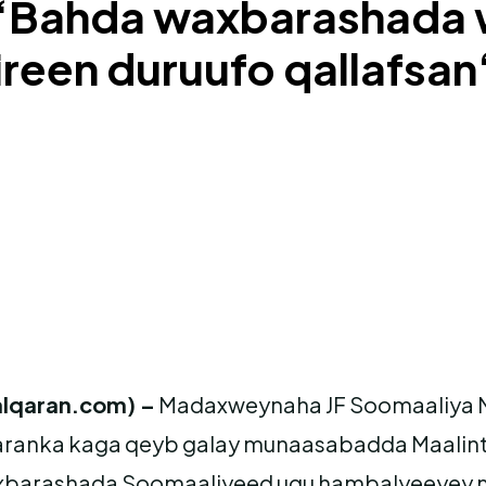
ahda waxbarashada wax
jireen duruufo qallafsa
lqaran.com) –
Madaxweynaha JF Soomaaliya 
aranka kaga qeyb galay munaasabadda Maalint
xbarashada Soomaaliyeed ugu hambalyeeyey m