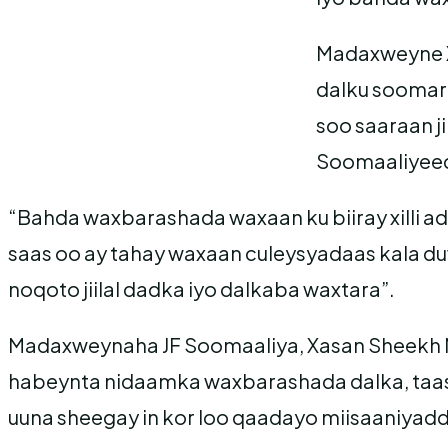
Madaxweyne Xa
dalku soomar
soo saaraan j
Soomaaliyee
“Bahda waxbarashada waxaan ku biiray xilli ada
saas oo ay tahay waxaan culeysyadaas kala du
noqoto jiilal dadka iyo dalkaba waxtara”.
Madaxweynaha JF Soomaaliya, Xasan Sheekh M
habeynta nidaamka waxbarashada dalka, taas
uuna sheegay in kor loo qaadayo miisaaniyad