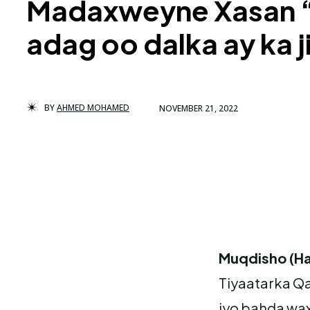
Madaxweyne Xasan “B
adag oo dalka ay ka 
BY
AHMED MOHAMED
NOVEMBER 21, 2022
Muqdisho (Ha
Tiyaatarka Q
iyo bahda wa