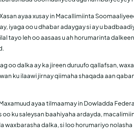
san ayaa xusay in Macallimiinta Soomaaliyeed
ay, iyaga oo u dhabar adaygay si ay u badbaa
iilal tayo leh oo aasaas u ah horumarinta dalk
d.
g oo dalka ay ka jireen duruufo qallafsan, waxa
wan ku ilaawi jirnay qiimaha shaqada aan qaban
axamuud ayaa tilmaamay in Dowladda Federaal
 oo ku saleysan baahiyaha ardayda, macalimii
da waxbarasha dalka, si loo horumariyo nolash