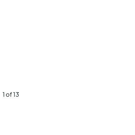
1
of 13