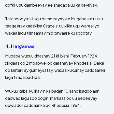
qofkii ugu dambeeyay ee shaqada uu ka ceyriyay.
Tallaabooyiinkii ugu dambeeyay ee Mugabe ee uu ku
taageeray xaaskiisa Grace si uu xilka ugu wareejiyo
waxaa lagu tilmaamay mid xawaare ku socotay.
4. Halgamaa
Mugabe wuxuu dhashay 21 kii bishii February 1924,
xilligaas oo Zimbabwe loo garanayay Rhodesia. Dalka
oo Britain ay gumeysatay, waxaa xukumay caddaankii
laga tirada badnaa.
Wuxuu xabsi ku jiray in ka badan 10 sano isagoo aan
dacwad lagu soo oogin, markaas oo uu eedeeyay
dowladdii caddaanka ee Rhodesia, 1964.