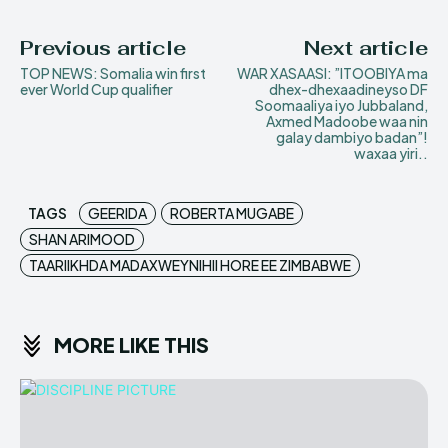
Previous article
Next article
TOP NEWS: Somalia win first
WAR XASAASI: ”ITOOBIYA ma
ever World Cup qualifier
dhex-dhexaadineyso DF
Soomaaliya iyo Jubbaland,
Axmed Madoobe waa nin
galay dambiyo badan”!
waxaa yiri..
TAGS
GEERIDA
ROBERTA MUGABE
SHAN ARIMOOD
TAARIIKHDA MADAXWEYNIHII HORE EE ZIMBABWE
MORE LIKE THIS