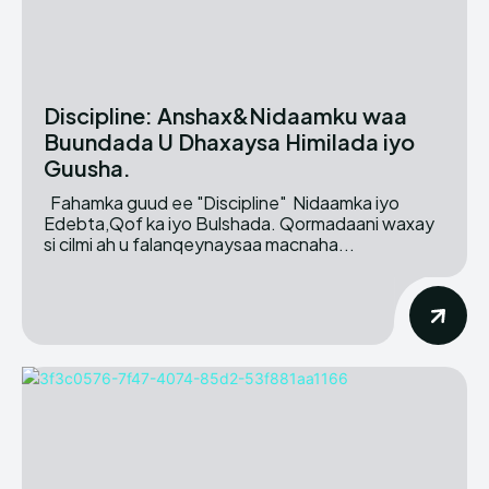
Discipline: Anshax&Nidaamku waa
Buundada U Dhaxaysa Himilada iyo
Guusha.
Fahamka guud ee "Discipline" Nidaamka iyo
Edebta,Qof ka iyo Bulshada. Qormadaani waxay
si cilmi ah u falanqeynaysaa macnaha...