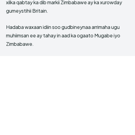
xilka qabtay ka dib markii Zimbabawe ay ka xurowday
gumeystihii Britain.
Hadaba waxaan idiin soo gudbineynaa arrimaha ugu
muhiimsan ee ay tahay in aad ka ogaato Mugabe iyo
Zimbabawe.