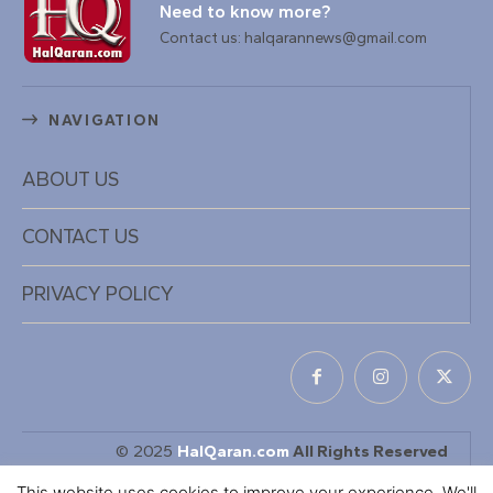
Need to know more?
Contact us: halqarannews@gmail.com
NAVIGATION
ABOUT US
CONTACT US
PRIVACY POLICY
© 2025
HalQaran.com
All Rights Reserved
Designed & Developed by
KaDiiL TECH INC
This website uses cookies to improve your experience. We'll