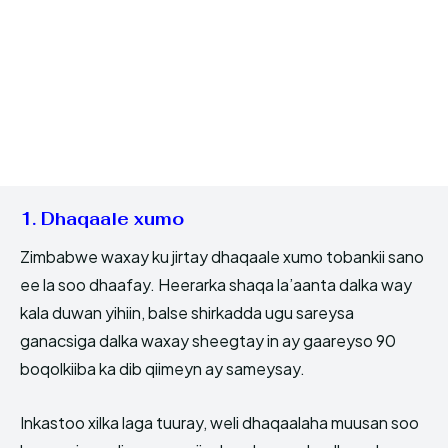
1. Dhaqaale xumo
Zimbabwe waxay ku jirtay dhaqaale xumo tobankii sano
ee la soo dhaafay. Heerarka shaqa la’aanta dalka way
kala duwan yihiin, balse shirkadda ugu sareysa
ganacsiga dalka waxay sheegtay in ay gaareyso 90
boqolkiiba ka dib qiimeyn ay sameysay.
Inkastoo xilka laga tuuray, weli dhaqaalaha muusan soo