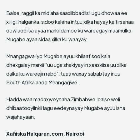
Balse, raggii ka mid aha saaxiibbadiisii ugu dhowaa ee
xilligii halganka, sidoo kalena intuu xilka hayay ka tirsanaa
dowladdiisa ayaa markii dambe ku wareegay maamulka.
Mugabe ayaa sidaa xilka ku waayay.
Mnangagwa iyo Mugabe ayuu khilaaf soo kala
dhexgalay markii “uu uga shakiyay in xaaskiisa uu xilka
dalka ku wareejin rabo”, taas waxay sababtay inuu
South Afrika aado Mnangagwe.
Hadda waa madaxweynaha Zimbabwe, balse weli
dhibaatooyiinkii lagu eedeynayay Mugabe ayuu isna
wajahayaan.
Xafiiska Halqaran.com, Nairobi