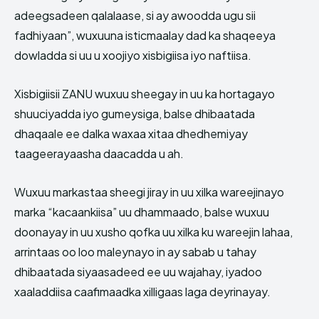
adeegsadeen qalalaase, si ay awoodda ugu sii
fadhiyaan”, wuxuuna isticmaalay dad ka shaqeeya
dowladda si uu u xoojiyo xisbigiisa iyo naftiisa.
Xisbigiisii ZANU wuxuu sheegay in uu ka hortagayo
shuuciyadda iyo gumeysiga, balse dhibaatada
dhaqaale ee dalka waxaa xitaa dhedhemiyay
taageerayaasha daacadda u ah.
Wuxuu markastaa sheegi jiray in uu xilka wareejinayo
marka “kacaankiisa” uu dhammaado, balse wuxuu
doonayay in uu xusho qofka uu xilka ku wareejin lahaa,
arrintaas oo loo maleynayo in ay sabab u tahay
dhibaatada siyaasadeed ee uu wajahay, iyadoo
xaaladdiisa caafimaadka xilligaas laga deyrinayay.