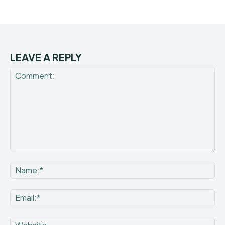
LEAVE A REPLY
Comment:
Na
Ema
Web