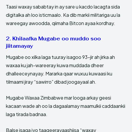
Taasi waxay sababtay in ay sare u kacdo lacagta sida
digitalka ah loo isticmaalo. Ka dib markii militariga uu la
wareegay awoodda, qiimaha Bitcon ayaa kordhay.
2. Khilaafka Mugabe oo muddo soo
jiitamayay
Mugabe oo xilka laga tuuray isagoo 93-jir ah jirka ah
waxaa ku jah-wareeray kuwa muddada dheer
dhalleeceynayay. Mararka qaar wuxuu kuwaasi ku
tilmaami jiray “sawirro” dibad joogayaal ah.
Mugabe Waxaa Zimbabwe mar looga arkay geesi
kacaan wade ah oo la dagaalamay maamulkii caddaankii
laga tirada badnaa.
Balse isaga iyo taageerayaashiisa “waxay