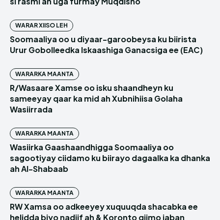
si rasmi ah uga furmay Muqdisho
WARAR XIISO LEH
Soomaaliya oo u diyaar-garoobeysa ku biirista
Urur Gobolleedka Iskaashiga Ganacsiga ee (EAC)
WARARKA MAANTA
R/Wasaare Xamse oo isku shaandheyn ku
sameeyay qaar ka mid ah Xubnihiisa Golaha
Wasiirrada
WARARKA MAANTA
Wasiirka Gaashaandhigga Soomaaliya oo
sagootiyay ciidamo ku biirayo dagaalka ka dhanka
ah Al-Shabaab
WARARKA MAANTA
RW Xamsa oo adkeeyey xuquuqda shacabka ee
helidda biyo nadiif ah & Koronto qiimo jaban