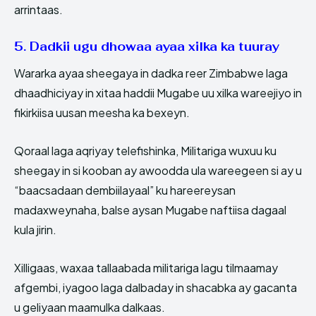
arrintaas.
5. Dadkii ugu dhowaa ayaa xilka ka tuuray
Wararka ayaa sheegaya in dadka reer Zimbabwe laga
dhaadhiciyay in xitaa haddii Mugabe uu xilka wareejiyo in
fikirkiisa uusan meesha ka bexeyn.
Qoraal laga aqriyay telefishinka, Militariga wuxuu ku
sheegay in si kooban ay awoodda ula wareegeen si ay u
“baacsadaan dembiilayaal” ku hareereysan
madaxweynaha, balse aysan Mugabe naftiisa dagaal
kula jirin.
Xilligaas, waxaa tallaabada militariga lagu tilmaamay
afgembi, iyagoo laga dalbaday in shacabka ay gacanta
u geliyaan maamulka dalkaas.