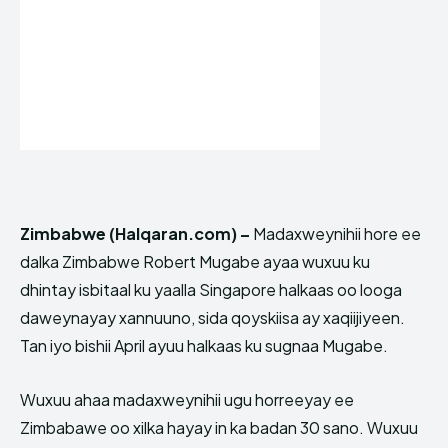
Zimbabwe (Halqaran.com) –
Madaxweynihii hore ee
dalka Zimbabwe Robert Mugabe ayaa wuxuu ku
dhintay isbitaal ku yaalla Singapore halkaas oo looga
daweynayay xannuuno, sida qoyskiisa ay xaqiijiyeen.
Tan iyo bishii April ayuu halkaas ku sugnaa Mugabe.
Wuxuu ahaa madaxweynihii ugu horreeyay ee
Zimbabawe oo xilka hayay in ka badan 30 sano. Wuxuu