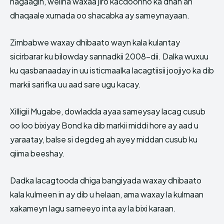
hagaagin, welina waxaa jiro kacdoonno ka dhan ah
dhaqaale xumada oo shacabka ay sameynayaan.
Zimbabwe waxay dhibaato wayn kala kulantay
sicirbarar ku bilowday sannadkii 2008-dii. Dalka wuxuu
ku qasbanaaday in uu isticmaalka lacagtiisii joojiyo ka dib
markii sarifka uu aad sare ugu kacay.
Xilligii Mugabe, dowladda ayaa sameysay lacag cusub
oo loo bixiyay Bond ka dib markii middi hore ay aad u
yaraatay, balse si degdeg ah ayey middan cusub ku
qiima beeshay.
Dadka lacagtooda dhiga bangiyada waxay dhibaato
kala kulmeen in ay dib u helaan, ama waxay la kulmaan
xakameyn lagu sameeyo inta ay la bixi karaan.