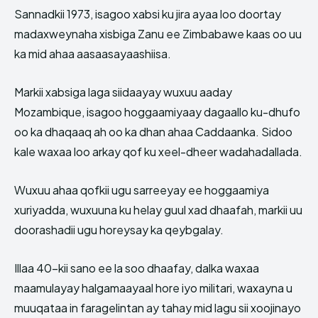
Sannadkii 1973, isagoo xabsi ku jira ayaa loo doortay
madaxweynaha xisbiga Zanu ee Zimbabawe kaas oo uu
ka mid ahaa aasaasayaashiisa.
Markii xabsiga laga siidaayay wuxuu aaday
Mozambique, isagoo hoggaamiyaay dagaallo ku-dhufo
oo ka dhaqaaq ah oo ka dhan ahaa Caddaanka. Sidoo
kale waxaa loo arkay qof ku xeel-dheer wadahadallada.
Wuxuu ahaa qofkii ugu sarreeyay ee hoggaamiya
xuriyadda, wuxuuna ku helay guul xad dhaafah, markii uu
doorashadii ugu horeysay ka qeybgalay.
Illaa 40-kii sano ee la soo dhaafay, dalka waxaa
maamulayay halgamaayaal hore iyo militari, waxayna u
muuqataa in faragelintan ay tahay mid lagu sii xoojinayo