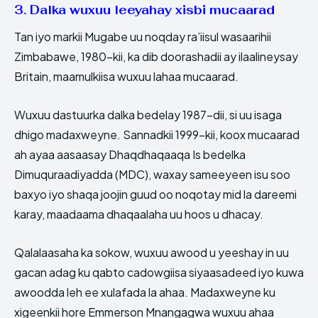
3. Dalka wuxuu leeyahay xisbi mucaarad
Tan iyo markii Mugabe uu noqday ra’iisul wasaarihii
Zimbabawe, 1980-kii, ka dib doorashadii ay ilaalineysay
Britain, maamulkiisa wuxuu lahaa mucaarad.
Wuxuu dastuurka dalka bedelay 1987-dii, si uu isaga
dhigo madaxweyne. Sannadkii 1999-kii, koox mucaarad
ah ayaa aasaasay Dhaqdhaqaaqa Is bedelka
Dimuquraadiyadda (MDC), waxay sameeyeen isu soo
baxyo iyo shaqa joojin guud oo noqotay mid la dareemi
karay, maadaama dhaqaalaha uu hoos u dhacay.
Qalalaasaha ka sokow, wuxuu awood u yeeshay in uu
gacan adag ku qabto cadowgiisa siyaasadeed iyo kuwa
awoodda leh ee xulafada la ahaa. Madaxweyne ku
xigeenkii hore Emmerson Mnangagwa wuxuu ahaa