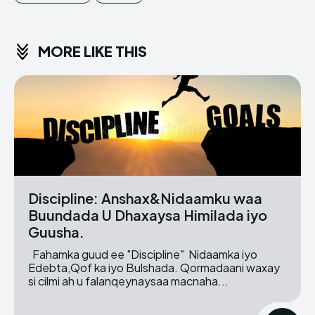
MORE LIKE THIS
Discipline: Anshax&Nidaamku waa
Buundada U Dhaxaysa Himilada iyo
Guusha.
Fahamka guud ee "Discipline" Nidaamka iyo
Edebta,Qof ka iyo Bulshada. Qormadaani waxay
si cilmi ah u falanqeynaysaa macnaha...