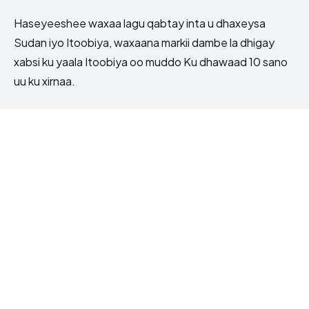
Haseyeeshee waxaa lagu qabtay inta u dhaxeysa
Sudan iyo Itoobiya, waxaana markii dambe la dhigay
xabsi ku yaala Itoobiya oo muddo Ku dhawaad 10 sano
uu ku xirnaa.