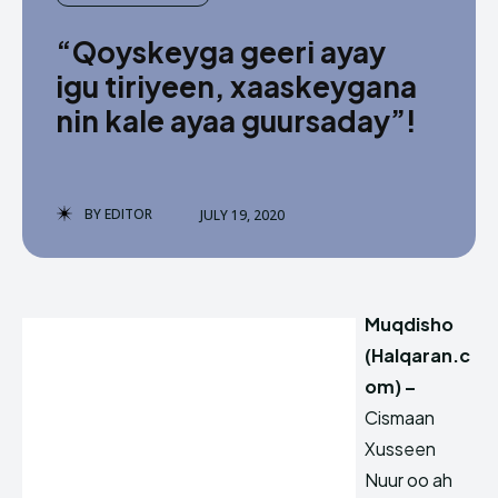
“Qoyskeyga geeri ayay
igu tiriyeen, xaaskeygana
nin kale ayaa guursaday”!
BY
EDITOR
JULY 19, 2020
Muqdisho
(Halqaran.c
om) –
Cismaan
Xusseen
Nuur oo ah