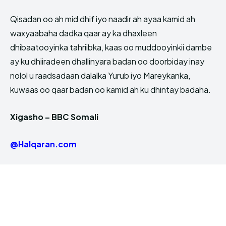
Qisadan oo ah mid dhif iyo naadir ah ayaa kamid ah
waxyaabaha dadka qaar ay ka dhaxleen
dhibaatooyinka tahriibka, kaas oo muddooyinkii dambe
ay ku dhiiradeen dhallinyara badan oo doorbiday inay
nolol u raadsadaan dalalka Yurub iyo Mareykanka,
kuwaas oo qaar badan oo kamid ah ku dhintay badaha.
Xigasho – BBC Somali
@Halqaran.com