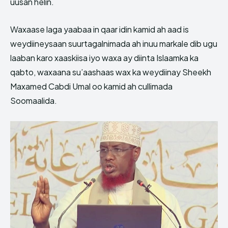
uusan helin.
Waxaase laga yaabaa in qaar idin kamid ah aad is
weydiineysaan suurtagalnimada ah inuu markale dib ugu
laaban karo xaaskiisa iyo waxa ay diinta Islaamka ka
qabto, waxaana su’aashaas wax ka weydiinay Sheekh
Maxamed Cabdi Umal oo kamid ah cullimada
Soomaalida.