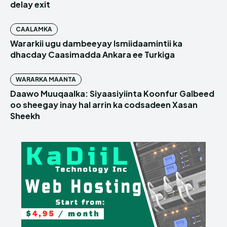
delay exit
CAALAMKA
Wararkii ugu dambeeyay Ismiidaamintii ka
dhacday Caasimadda Ankara ee Turkiga
WARARKA MAANTA
Daawo Muuqaalka: Siyaasiyiinta Koonfur Galbeed
oo sheegay inay hal arrin ka codsadeen Xasan
Sheekh