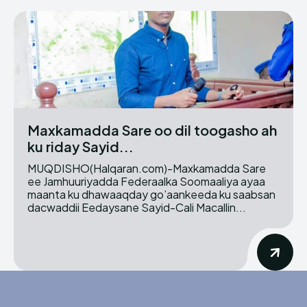
Maxkamadda Sare oo dil toogasho ah
ku riday Sayid...
MUQDISHO(Halqaran.com)-Maxkamadda Sare
ee Jamhuuriyadda Federaalka Soomaaliya ayaa
maanta ku dhawaaqday go’aankeeda ku saabsan
dacwaddii Eedaysane Sayid-Cali Macallin...