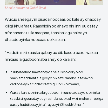
Sheekh Maxamed Cabdi Umal
Wuxuu sheegay in qisada noocaas oo kale ay dhacday
xilligii khulafaa u Raashidiin oo ahayd nin jinni uu dafay,
afar sanana uu la maqnaa, taasina lagu saleeyo
dhacdooyinka noocaas oo kale ah.
“Haddii ninkii xaaska qabay uu dib kasoo baxo, waxaa
ninkaas la gudboon laba shey oo kala ah:
In uu yiraahdo haweeneyda hala iisoo celiyo oo
maxkamadda inta la geeyo nikaaxii dambe la fasakho
kadibna ay ka cidda tirsato guurkii koowaad,
Waxaa kale oo ninka la gudboon in uu iska daayo oo ninka
xaaskiisii guursday uu yiraahdo isoo celi wixii meher ah ee iga
baxay haddiiba ay jirto”, ayuu yiri Sheekh Umal.”