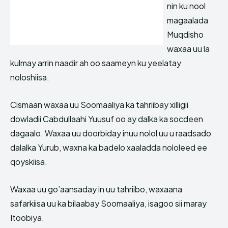
nin ku nool
magaalada
Muqdisho
waxaa uu la
kulmay arrin naadir ah oo saameyn ku yeelatay
noloshiisa.
Cismaan waxaa uu Soomaaliya ka tahriibay xilligii
dowladii Cabdullaahi Yuusuf oo ay dalka ka socdeen
dagaalo. Waxaa uu doorbiday inuu nolol uu u raadsado
dalalka Yurub, waxna ka badelo xaaladda nololeed ee
qoyskiisa.
Waxaa uu go’aansaday in uu tahriibo, waxaana
safarkiisa uu ka bilaabay Soomaaliya, isagoo sii maray
Itoobiya.