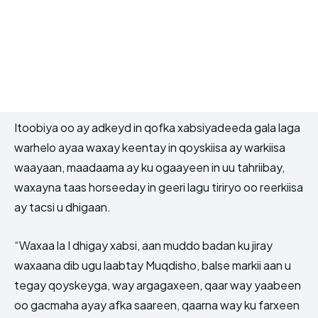
Itoobiya oo ay adkeyd in qofka xabsiyadeeda gala laga
warhelo ayaa waxay keentay in qoyskiisa ay warkiisa
waayaan, maadaama ay ku ogaayeen in uu tahriibay,
waxayna taas horseeday in geeri lagu tiriryo oo reerkiisa
ay tacsi u dhigaan.
“Waxaa la I dhigay xabsi, aan muddo badan ku jiray
waxaana dib ugu laabtay Muqdisho, balse markii aan u
tegay qoyskeyga, way argagaxeen, qaar way yaabeen
oo gacmaha ayay afka saareen, qaarna way ku farxeen