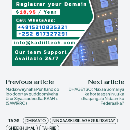
Previous article
Next article
Madaxweynaha Puntland oo
DHAGEYSO: Maxaa Somaliya
loo doortay guddoomiyaha
ka hortaagan in uu ka
Urur Siyaasadeedka KAAH +
dhaqangalo Nidaamka
(SAWIRRO)
Federaalka?
TAGS
DHIBAATO
NIN XAASKIISII LAGA GUURSADAY
SHEEKH UMAL
TAHRIIB