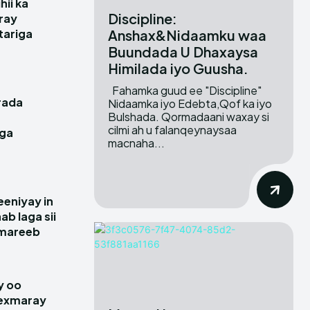
hii ka
Discipline:
ray
Anshax&Nidaamku waa
itariga
Buundada U Dhaxaysa
Himilada iyo Guusha.
Fahamka guud ee "Discipline"
rada
Nidaamka iyo Edebta,Qof ka iyo
Bulshada. Qormadaani waxay si
cilmi ah u falanqeynaysaa
gga
macnaha...
e
eniyay in
ab laga sii
amareeb
y oo
hexmaray