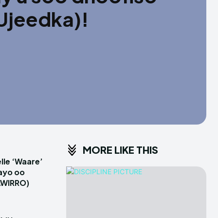
Ujeedka)!
MORE LIKE THIS
le ‘Waare’
ayo oo
AWIRRO)