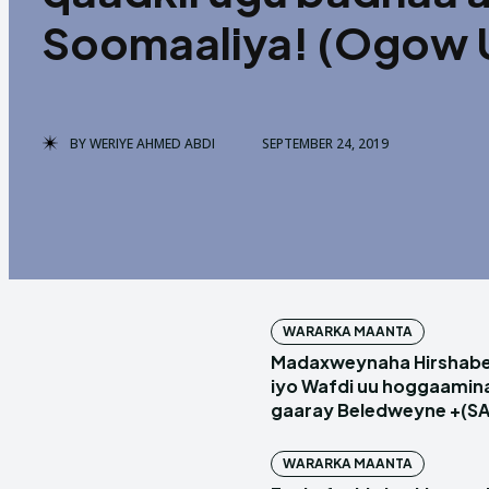
Soomaaliya! (Ogow 
BY
WERIYE AHMED ABDI
SEPTEMBER 24, 2019
WARARKA MAANTA
Madaxweynaha Hirshabel
iyo Wafdi uu hoggaamin
gaaray Beledweyne +(S
WARARKA MAANTA