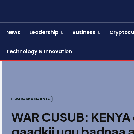
News
Leadership
Business
Cryptocu
Technology & Innovation
WARARKA MAANTA
WAR CUSUB: KENYA o
qaadkii ugu badnaa a