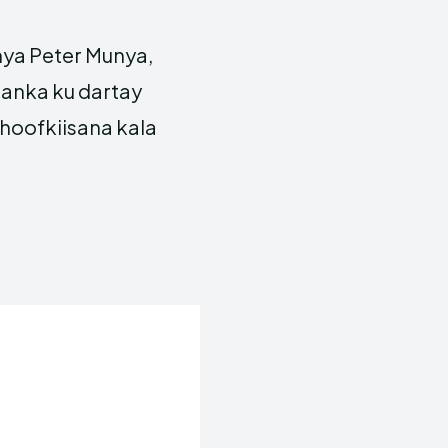
ya Peter Munya,
ranka ku dartay
hoofkiisana kala