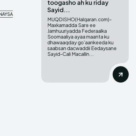
toogasho ah ku riday
Sayid...
ENAYSA
MUQDISHO(Halqaran.com)-
Maxkamadda Sare ee
Jamhuuriyadda Federaalka
Soomaaliya ayaa maanta ku
dhawaaqday go’aankeeda ku
saabsan dacwaddii Eedaysane
Sayid-Cali Macallin...