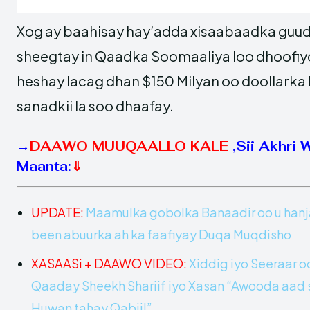
Xog ay baahisay hay’adda xisaabaadka guud
sheegtay in Qaadka Soomaaliya loo dhoofi
heshay lacag dhan $150 Milyan oo doollark
sanadkii la soo dhaafay.
→
DAAWO MUUQAALLO KALE
,
Sii Akhri 
Maanta:
⇓
UPDATE:
Maamulka gobolka Banaadir oo u han
been abuurka ah ka faafiyay Duqa Muqdisho
XASAASi + DAAWO VIDEO:
Xiddig iyo Seeraar o
Qaaday Sheekh Shariif iyo Xasan “Awooda aad
Huwan tahay Qabiil”