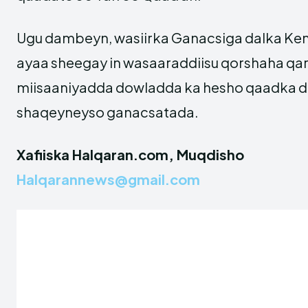
Ugu dambeyn, wasiirka Ganacsiga dalka Ken
ayaa sheegay in wasaaraddiisu qorshaha qa
miisaaniyadda dowladda ka hesho qaadka d
shaqeyneyso ganacsatada.
Xafiiska Halqaran.com, Muqdisho
Halqarannews@gmail.com