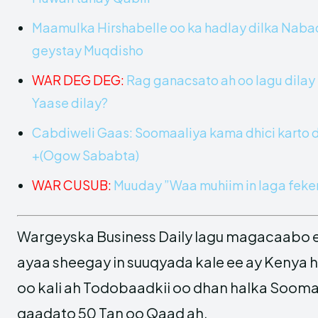
Maamulka Hirshabelle oo ka hadlay dilka Nab
geystay Muqdisho
WAR DEG DEG:
Rag ganacsato ah oo lagu dila
Yaase dilay?
Cabdiweli Gaas: Soomaaliya kama dhici karto d
+(Ogow Sababta)
WAR CUSUB:
Muuday ”Waa muhiim in laga fekero
Wargeyska Business Daily lagu magacaabo 
ayaa sheegay in suuqyada kale ee ay Kenya 
oo kali ah Todobaadkii oo dhan halka Sooma
qaadato 50 Tan oo Qaad ah.