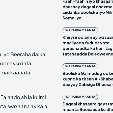
Faah-faahin iyo khasaari
dhashay dagaal dhexma
ciidanka booliska iyo Mil
Somaliya
WARARKA MAANTA
Kheyre oo amray wasaa
maaliyada fududeynta
qarashaadka ka hor-ta
 iyo Beeraha dalka
fatahaadda Beledweyn
ooneyso in la
WARARKA MAANTA
amarkaana la
Booliska Galmudug oo be
xubno ka tirsan Al-Shaba
daayay Xabsiga Dhuus
Talaado ah la kulmi
WARARKA MAANTA
Dagaal khasaare geysta
a, waxaana ay kala
maanta Boosaaso ku d