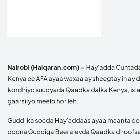
Nairobi (Halqaran.com) –
Hay’adda Cuntada
Kenya ee AFA ayaa waxaa ay sheegtay in ay d
kordhiyo suuqyada Qaadka dalka Kenya, isl
gaarsiiyo meelo hor leh.
Guddi ka socda Hay’addaas ayaa maanta oo 
doona Guddiga Beeraleyda Qaadka dhoofsat