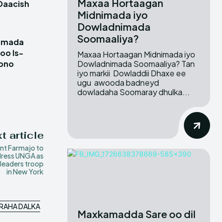
Maxaa Hortaagan
Daacish
Midnimada iyo
Dowladnimada
Soomaaliya?
damada
oo Is-
Maxaa Hortaagan Midnimada iyo
Dowladnimada Soomaaliya? Tan
ubno
iyo markii Dowladdii Dhaxe ee
ugu awooda badneyd
dowladaha Soomaray dhulka...
t article
nt Farmajo to
ress UNGA as
 leaders troop
in New York
ERAHA DALKA
Maxkamadda Sare oo dil