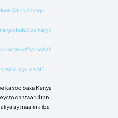
adoon Qaloosh loogu
y magaalada Gaalkacyo.
oorasho qof iyo cod ah!
 halkii laga yimid”!
ee ka soo baxa Kenya
heysto qaataan 4tan
aliya ay maalinkiiba