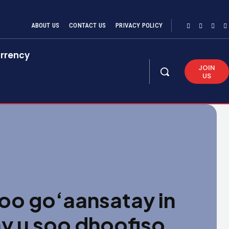
ABOUT US
CONTACT US
PRIVACY POLICY
rrency
JOIN
US
o go‘aansatay in
y u soo dhoofiso