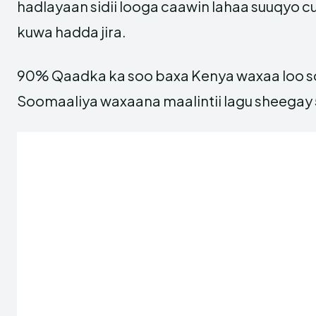
hadlayaan sidii looga caawin lahaa suuqyo cu
kuwa hadda jira.
90% Qaadka ka soo baxa Kenya waxaa loo s
Soomaaliya waxaana maalintii lagu sheegay 