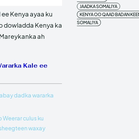
JAADKA SOMALIYA
 ee Kenya ayaa ku
KENYA OO QAAD BADAN KE
SOMALIYA
yo dowladda Kenya ka
a Mareykanka ah
Wararka Kale ee
jabay dadka wararka
o Weerar culus ku
 sheegteen waxay