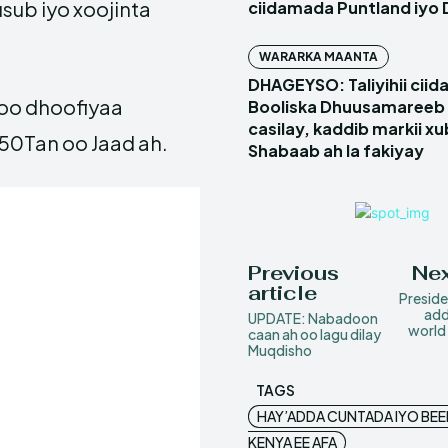
sub iyo xoojinta
ciidamada Puntland iyo 
WARARKA MAANTA
DHAGEYSO: Taliyihii cii
oo dhoofiyaa
Booliska Dhuusamareeb 
casilay, kaddib markii x
50Tan oo Jaad ah.
Shabaab ah la fakiyay
Previous
Nex
article
Preside
add
UPDATE: Nabadoon
world
caan ah oo lagu dilay
Muqdisho
TAGS
HAY’ADDA CUNTADA IYO BE
KENYA EE AFA