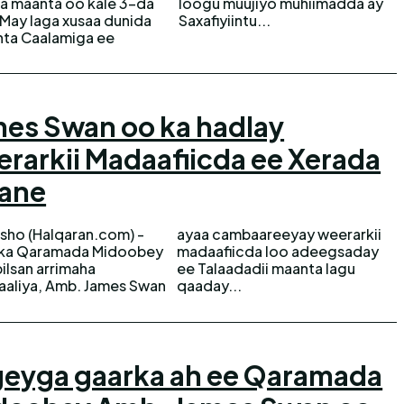
 maanta oo kale 3-da
 muujiyo muhiimadda ay
 May laga xusaa dunida
Saxafiyiintu...
nta Caalamiga ee
es Swan oo ka hadlay
rarkii Madaafiicda ee Xerada
lane
sho (Halqaran.com) -
ambaareeyay weerarkii
lka Qaramada Midoobey
fiicda loo adeegsaday
ilsan arrimaha
adadii maanta lagu
aliya, Amb. James Swan
qaaday...
geyga gaarka ah ee Qaramada