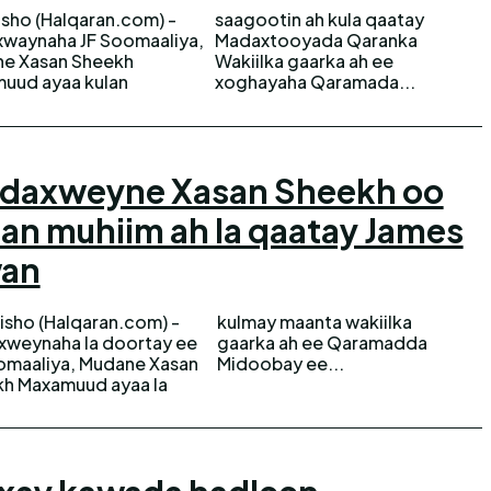
sho (Halqaran.com) -
otin ah kula qaatay
waynaha JF Soomaaliya,
xtooyada Qaranka
e Xasan Sheekh
lka gaarka ah ee
uud ayaa kulan
xoghayaha Qaramada...
daxweyne Xasan Sheekh oo
lan muhiim ah la qaatay James
an
sho (Halqaran.com) -
ay maanta wakiilka
weynaha la doortay ee
ka ah ee Qaramadda
omaaliya, Mudane Xasan
Midoobay ee...
h Maxamuud ayaa la