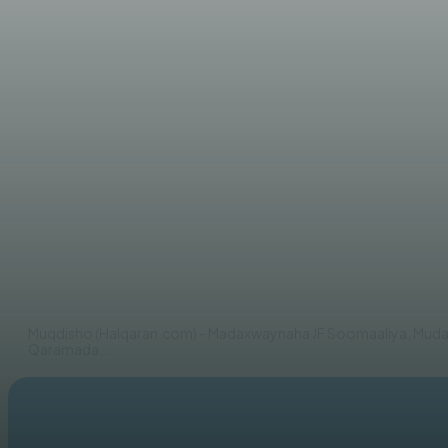
WARARKA MAANTA
Madaxweynaha JFS Xasan She
AHMED MOHAMED
Muqdisho (Halqaran.com) - Madaxwaynaha JF Soomaaliya, Muda
Qaramada...