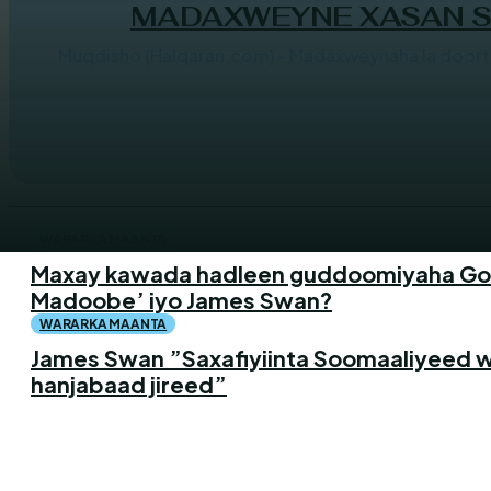
MADAXWEYNE XASAN S
Muqdisho (Halqaran.com) - Madaxweynaha la doort
WARARKA MAANTA
Maxay kawada hadleen guddoomiyaha Gol
Madoobe’ iyo James Swan?
WARARKA MAANTA
James Swan ”Saxafiyiinta Soomaaliyeed w
hanjabaad jireed”