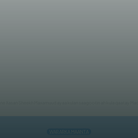
ekh oo kulan sagootin ah la 
ne Xasan Sheekh Maxamuud ayaa kulan saagootin ah kula qaatay Ma
WARARKA MAANTA