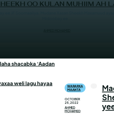
HEEKH OO KULAN MUHIIM AH L
ay ee JF Soomaaliya, Mudane Xasan Sheekh Maxamuud ayaa 
Midoobay ee...
AHMED MOHAMED
aha shacabka ‘Aadan
axaa weli lagu hayaa
Ma
WARARKA
MAANTA
She
OCTOBER
25, 2022
ye
AHMED
MOHAMED