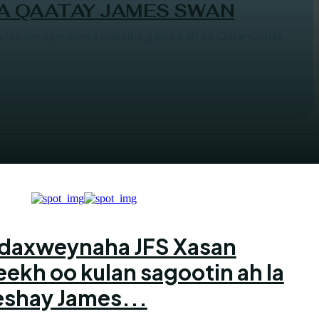
A QAATAY JAMES SWAN
la kulmay maanta wakiilka gaarka ah ee Qaramadda
daxweynaha JFS Xasan
ekh oo kulan sagootin ah la
eshay James...