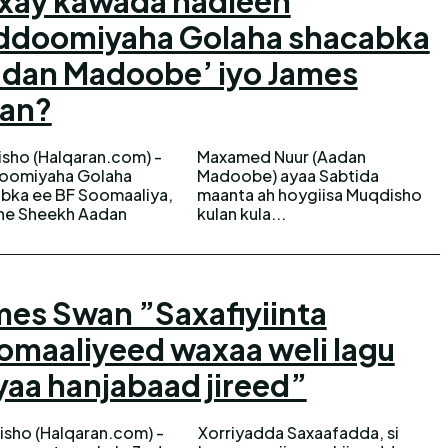
xay kawada hadleen
ddoomiyaha Golaha shacabka
adan Madoobe’ iyo James
an?
sho (Halqaran.com) -
med Nuur (Aadan
oomiyaha Golaha
be) ayaa Sabtida
bka ee BF Soomaaliya,
a ah hoygiisa Muqdisho
e Sheekh Aadan
kulan kula...
mes Swan ”Saxafiyiinta
omaaliyeed waxaa weli lagu
yaa hanjabaad jireed”
sho (Halqaran.com) -
yadda Saxaafadda, si