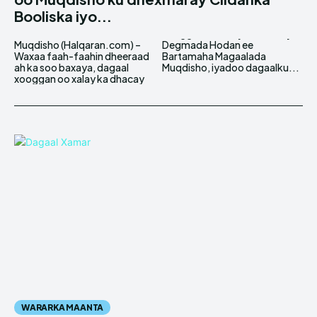
Booliska iyo...
Muqdisho (Halqaran.com) –
Degmada Hodan ee
Waxaa faah-faahin dheeraad
Bartamaha Magaalada
ah ka soo baxaya, dagaal
Muqdisho, iyadoo dagaalku...
xooggan oo xalay ka dhacay
WARARKA MAANTA