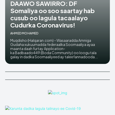
DAAWO SAWIRRO: DF
Somaliya oo soo saartay hab
cusub oo lagula tacaalayo
Cudurka Coronavirus!
AHMED MOHAMED
Muqdisho (Halqaran.com) - Wasaaradda Amniga
Gudaha xukuumadda federaalka Soomaaliya ayaa
maanta daah furtay Application-
ka Badbaado449 (Boda Community) oo loogu tala
galay in dadka Soomaaliyeed ay taleefannadooda...