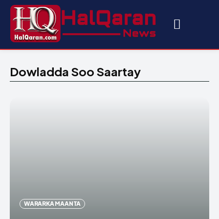
Dowladda Soo Saartay
WARARKA MAANTA