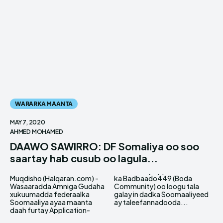
WARARKA MAANTA
MAY 7, 2020
AHMED MOHAMED
DAAWO SAWIRRO: DF Somaliya oo soo
saartay hab cusub oo lagula...
Muqdisho (Halqaran.com) -
ka Badbaado449 (Boda
Wasaaradda Amniga Gudaha
Community) oo loogu tala
xukuumadda federaalka
galay in dadka Soomaaliyeed
Soomaaliya ayaa maanta
ay taleefannadooda...
daah furtay Application-